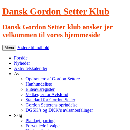
Dansk Gordon Setter Klub
Dansk Gordon Setter klub ønsker jer
velkommen til vores hjemmeside
Videre til indhold
Menu
Forside
Nyheder
Aktivitetskalender
Avl
Opdrættere af Gordon Settere
Hanhundeliste
Eliteavlsregister
Vedtægter for Avlsfond
Standard for Gordon Setter
Gordon Setterens oprindelse
DGSK’s og DKK’s avlsanbefalinger
Salg
Planlagt parring
Forventede hvalpe