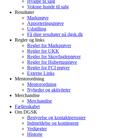
Hvalpe til salg
Voksne hunde til salg
Resultater
Markprøve
Apporteringsprøve
Udstilling
Få dine resultater på dgsk.dk
Regler og links
Regler for Markprøver
Regler for UKK
Regler for Skovfugleprøver
Regler for Hubertusprøve
Regler for FCI prøver
Externe Links
Mentorordning
Mentorordning
Nyheder og aktiviteter
Merchandise
Merchandise
Fællesskabet
Om DGSK
Bestyrelse og kontaktpersoner
Indmeldelse og kontingent
Vedtægter
Historie