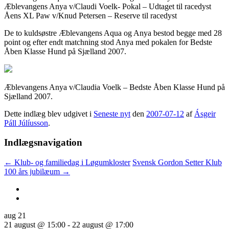
Æblevangens Anya v/Claudi Voelk- Pokal – Udtaget til racedyst
Åens XL Paw v/Knud Petersen – Reserve til racedyst
De to kuldsøstre Æblevangens Aqua og Anya bestod begge med 28
point og efter endt matchning stod Anya med pokalen for Bedste
Åben Klasse Hund på Sjælland 2007.
Æblevangens Anya v/Claudia Voelk – Bedste Åben Klasse Hund på
Sjælland 2007.
Dette indlæg blev udgivet i
Seneste nyt
den
2007-07-12
af
Ásgeir
Páll Júlíusson
.
Indlægsnavigation
←
Klub- og familiedag i Løgumkloster
Svensk Gordon Setter Klub
100 års jubilæum
→
aug
21
21 august @ 15:00
-
22 august @ 17:00