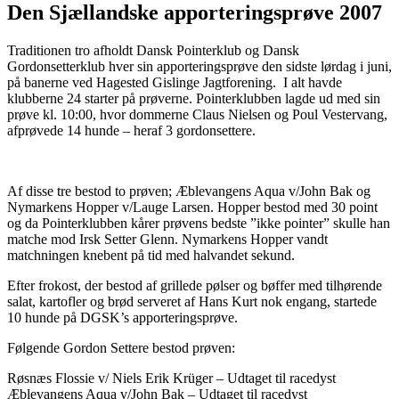
Den Sjællandske apporteringsprøve 2007
Traditionen tro afholdt Dansk Pointerklub og Dansk
Gordonsetterklub hver sin apporteringsprøve den sidste lørdag i juni,
på banerne ved Hagested Gislinge Jagtforening. I alt havde
klubberne 24 starter på prøverne. Pointerklubben lagde ud med sin
prøve kl. 10:00, hvor dommerne Claus Nielsen og Poul Vestervang,
afprøvede 14 hunde – heraf 3 gordonsettere.
Af disse tre bestod to prøven; Æblevangens Aqua v/John Bak og
Nymarkens Hopper v/Lauge Larsen. Hopper bestod med 30 point
og da Pointerklubben kårer prøvens bedste ”ikke pointer” skulle han
matche mod Irsk Setter Glenn. Nymarkens Hopper vandt
matchningen knebent på tid med halvandet sekund.
Efter frokost, der bestod af grillede pølser og bøffer med tilhørende
salat, kartofler og brød serveret af Hans Kurt nok engang, startede
10 hunde på DGSK’s apporteringsprøve.
Følgende Gordon Settere bestod prøven:
Røsnæs Flossie v/ Niels Erik Krüger – Udtaget til racedyst
Æblevangens Aqua v/John Bak – Udtaget til racedyst