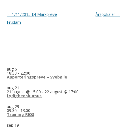
Indlægsnavigation
←
1/11/2015 DJ Markprøve
Årspokaler
→
Frudam
aug
6
18:30
-
22:00
Apporteringsprøve – Svebølle
aug
21
21 august @ 15:00
-
22 august @ 17:00
Lydighedskursus
aug
29
09:30
-
13:00
Træning RIOS
sep
19