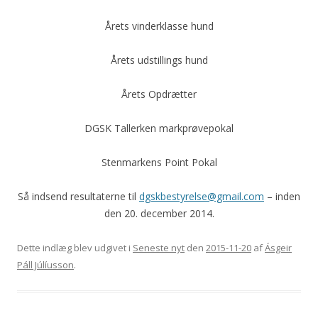
Årets vinderklasse hund
Årets udstillings hund
Årets Opdrætter
DGSK Tallerken markprøvepokal
Stenmarkens Point Pokal
Så indsend resultaterne til
dgskbestyrelse@gmail.com
– inden
den 20. december 2014.
Dette indlæg blev udgivet i
Seneste nyt
den
2015-11-20
af
Ásgeir
Páll Júlíusson
.