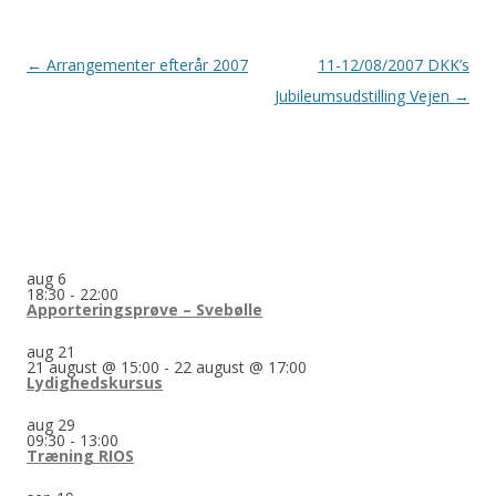
Indlægsnavigation
←
Arrangementer efterår 2007
11-12/08/2007 DKK’s
Jubileumsudstilling Vejen
→
aug
6
18:30
-
22:00
Apporteringsprøve – Svebølle
aug
21
21 august @ 15:00
-
22 august @ 17:00
Lydighedskursus
aug
29
09:30
-
13:00
Træning RIOS