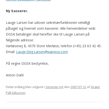
Ny kasserer.
Lauge Larsen har udover sekretærfunktionen velvilligt
påtaget sig hvervet som kasserer. Alle henvendelser vedr.
DGSK betalinger skal herefter ske til Lauge Larsen på
følgende adresse:
Vanløsevej 8, 4370 Store Merløse, telefon (+45) 23 63 42 45.
Email:
Lauge.Stiig.Larsen@papyrus.com
På vegne DGSK bestyrelse,
Anton Dahl
Dette indlæg blev udgivet i
Seneste nyt
den
2007-07-12
af
Ásgeir
Páll Júlíusson
.