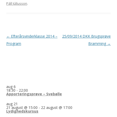
Páll Júlíusson
.
Indlægsnavigation
←
Efterårsvinderklasse 2014 –
25/09/2014 DKK Brugsprøve
Program
Bramming
→
aug
6
18:30
-
22:00
Apporteringsprøve – Svebølle
aug
21
21 august @ 15:00
-
22 august @ 17:00
Lydighedskursus