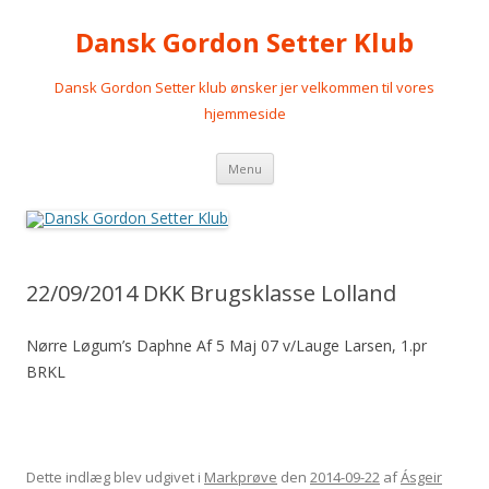
Dansk Gordon Setter Klub
Dansk Gordon Setter klub ønsker jer velkommen til vores
hjemmeside
Videre
Menu
til
indhold
22/09/2014 DKK Brugsklasse Lolland
Nørre Løgum’s Daphne Af 5 Maj 07 v/Lauge Larsen, 1.pr
BRKL
Dette indlæg blev udgivet i
Markprøve
den
2014-09-22
af
Ásgeir