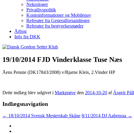
Nekrologer
Privatlivspolitik
Kontoinformationer og Mobilepay
Referater fra Generalforsamlinger
Referater fra bestyrelsesmøder
Årbog
Info fra DKK
19/10/2014 FJD Vinderklasse Tuse Næs
Åens Pennie (DK17843/2008) v/Bjarne Kleis, 2.Vinder HP
Dette indlæg blev udgivet i
Markprøve
den
2014-10-20
af
Ásgeir Páll
Indlægsnavigation
←
18/10/2014 Svensk Mesterskab Skåne
8/11/2014 DJ Aabenraa
→