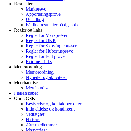
Resultater
Markprøve
Apporteringsprøve
Udstilling
Få dine resultater på dgsk.dk
Regler og links
Regler for Markprøver
Regler for UKK
Regler for Skovfugleprøver
Regler for Hubertusprøve
Regler for FCI prøver
Externe Links
Mentorordning
Mentorordning
Nyheder og aktiviteter
Merchandise
Merchandise
Fællesskabet
Om DGSK
Bestyrelse og kontaktpersoner
Indmeldelse og kontingent
Vedtægter
Historie
Æresmedlemmer
Mærkedage