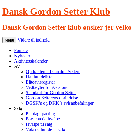
Dansk Gordon Setter Klub
Dansk Gordon Setter klub ønsker jer velk
Videre til indhold
Menu
Forside
Nyheder
Aktivitetskalender
Avl
Opdrættere af Gordon Settere
Hanhundeliste
Eliteavlsregister
Vedtægter for Avlsfond
Standard for Gordon Setter
Gordon Setterens oprindelse
DGSK’s og DKK’s avlsanbefalinger
Salg
Planlagt parring
Forventede hvalpe
Hvalpe til salg
Voksne hunde til salg