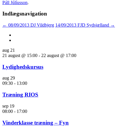
Páll Júlíusson
.
Indlægsnavigation
←
08/09/2013 DJ Vildbjerg
14/09/2013 FJD Sydsjælland
→
aug
21
21 august @ 15:00
-
22 august @ 17:00
Lydighedskursus
aug
29
09:30
-
13:00
Træning RIOS
sep
19
08:00
-
17:00
Vinderklasse træning – Fyn