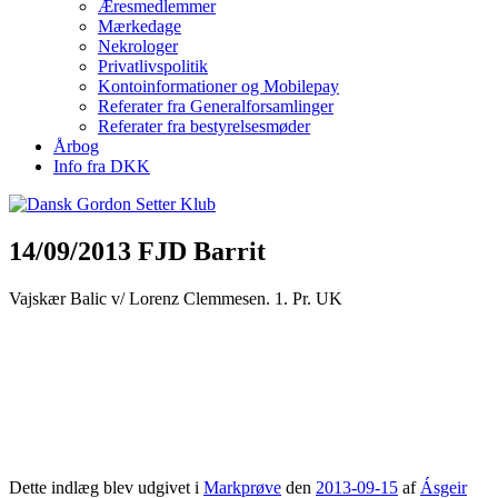
Æresmedlemmer
Mærkedage
Nekrologer
Privatlivspolitik
Kontoinformationer og Mobilepay
Referater fra Generalforsamlinger
Referater fra bestyrelsesmøder
Årbog
Info fra DKK
14/09/2013 FJD Barrit
Vajskær Balic v/ Lorenz Clemmesen. 1. Pr. UK
Dette indlæg blev udgivet i
Markprøve
den
2013-09-15
af
Ásgeir