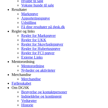
Hvalpe til salg
Voksne hunde til salg
Resultater
Markprøve
Apporteringsprøve
Udstilling
Få dine resultater på dgsk.dk
Regler og links
Regler for Markprøver
Regler for UKK
Regler for Skovfugleprøver
Regler for Hubertusprøve
Regler for FCI prøver
Externe Links
Mentorordning
Mentorordning
Nyheder og aktiviteter
Merchandise
Merchandise
Fællesskabet
Om DGSK
Bestyrelse og kontaktpersoner
Indmeldelse og kontingent
Vedtægter
Historie