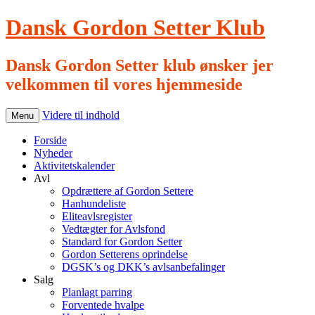
Dansk Gordon Setter Klub
Dansk Gordon Setter klub ønsker jer
velkommen til vores hjemmeside
Videre til indhold
Menu
Forside
Nyheder
Aktivitetskalender
Avl
Opdrættere af Gordon Settere
Hanhundeliste
Eliteavlsregister
Vedtægter for Avlsfond
Standard for Gordon Setter
Gordon Setterens oprindelse
DGSK’s og DKK’s avlsanbefalinger
Salg
Planlagt parring
Forventede hvalpe