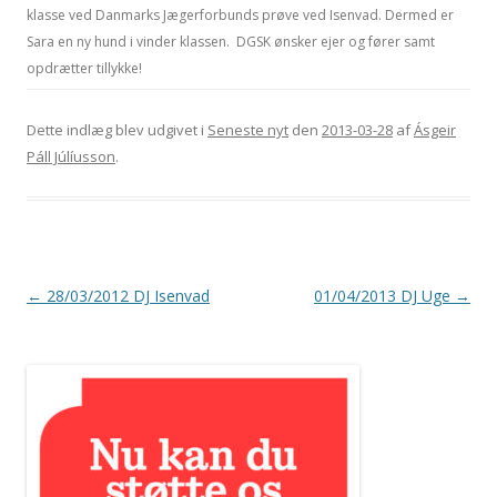
klasse ved Danmarks Jægerforbunds prøve ved Isenvad. Dermed er
Sara en ny hund i vinder klassen. DGSK ønsker ejer og fører samt
opdrætter tillykke!
Dette indlæg blev udgivet i
Seneste nyt
den
2013-03-28
af
Ásgeir
Páll Júlíusson
.
Indlægsnavigation
←
28/03/2012 DJ Isenvad
01/04/2013 DJ Uge
→