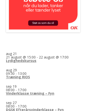
aug
21
21 august @ 15:00
-
22 august @ 17:00
Lydighedskursus
aug
29
09:30
-
13:00
Træning RIOS
sep
19
08:00
-
17:00
Vinderklasse træning – Fyn
sep
27
08:00
-
17:00
DGSK Efterårsvinderklasse – Fyn