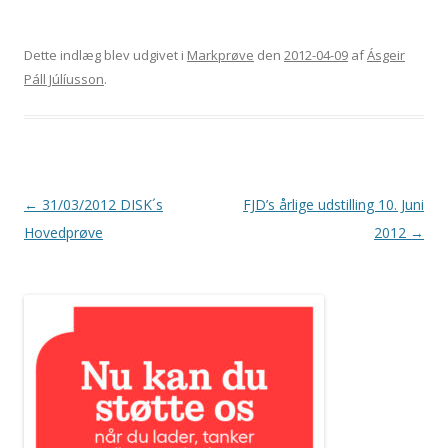
Dette indlæg blev udgivet i
Markprøve
den
2012-04-09
af
Ásgeir
Páll Júlíusson
.
Indlægsnavigation
←
31/03/2012 DISK´s
FJD’s årlige udstilling 10. Juni
Hovedprøve
2012
→