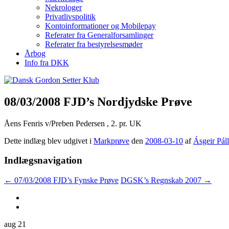
Nekrologer
Privatlivspolitik
Kontoinformationer og Mobilepay
Referater fra Generalforsamlinger
Referater fra bestyrelsesmøder
Årbog
Info fra DKK
08/03/2008 FJD’s Nordjydske Prøve
Åens Fenris v/Preben Pedersen , 2. pr. UK
Dette indlæg blev udgivet i
Markprøve
den
2008-03-10
af
Ásgeir Páll
Indlægsnavigation
←
07/03/2008 FJD’s Fynske Prøve
DGSK’s Regnskab 2007
→
aug
21