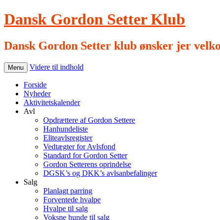
Dansk Gordon Setter Klub
Dansk Gordon Setter klub ønsker jer velk
Videre til indhold
Menu
Forside
Nyheder
Aktivitetskalender
Avl
Opdrættere af Gordon Settere
Hanhundeliste
Eliteavlsregister
Vedtægter for Avlsfond
Standard for Gordon Setter
Gordon Setterens oprindelse
DGSK’s og DKK’s avlsanbefalinger
Salg
Planlagt parring
Forventede hvalpe
Hvalpe til salg
Voksne hunde til salg