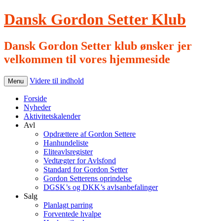
Dansk Gordon Setter Klub
Dansk Gordon Setter klub ønsker jer
velkommen til vores hjemmeside
Videre til indhold
Menu
Forside
Nyheder
Aktivitetskalender
Avl
Opdrættere af Gordon Settere
Hanhundeliste
Eliteavlsregister
Vedtægter for Avlsfond
Standard for Gordon Setter
Gordon Setterens oprindelse
DGSK’s og DKK’s avlsanbefalinger
Salg
Planlagt parring
Forventede hvalpe