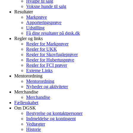
Hvalpe til salg
Voksne hunde til salg
Resultater
Markprøve
Apporteringsprøve
Udstilling
Få dine resultater på dgsk.dk
Regler og links
Regler for Markprøver
Regler for UKK
Regler for Skovfugleprøver
Regler for Hubertusprøve
Regler for FCI prøver
Externe Links
Mentorordning
Mentorordning
Nyheder og aktiviteter
Merchandise
Merchandise
Fællesskabet
Om DGSK
Bestyrelse og kontaktpersoner
Indmeldelse og kontingent
Vedtægter
Historie