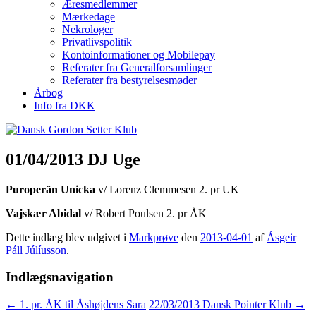
Æresmedlemmer
Mærkedage
Nekrologer
Privatlivspolitik
Kontoinformationer og Mobilepay
Referater fra Generalforsamlinger
Referater fra bestyrelsesmøder
Årbog
Info fra DKK
01/04/2013 DJ Uge
Puroperän Unicka
v/ Lorenz Clemmesen 2. pr UK
Vajskær Abidal
v/ Robert Poulsen 2. pr ÅK
Dette indlæg blev udgivet i
Markprøve
den
2013-04-01
af
Ásgeir
Páll Júlíusson
.
Indlægsnavigation
←
1. pr. ÅK til Åshøjdens Sara
22/03/2013 Dansk Pointer Klub
→