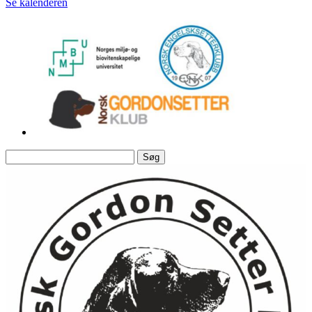
Se kalenderen
Søg
efter: